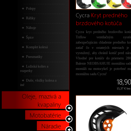
Polepy
Cycra
Kryt predného
Ráfiky
brzdového kotúča
Náboje
Cycra kryt predného brzdového kotú
Triflow ventilačným systé
Špice
zabezpečujúcim chladenie predného ko
Komplet kolesá
zatiaľ čo v ostatných miestach je 
vystužený, aby chránil kotúč pred nár
Pneumatiky
Vhodné pre kotúče do priemeru 28
Balenie NEOBSAHUJE montážnu sad
Ložiská kolies a
montáži na motocykel je potrebné ma
rozperky
montážnu sadu Cycra!
18,9
Duše, vložky kolesa a
iné
15,37 € be
Oleje, mazivá a
kvapaliny
Motobatérie
Náradie