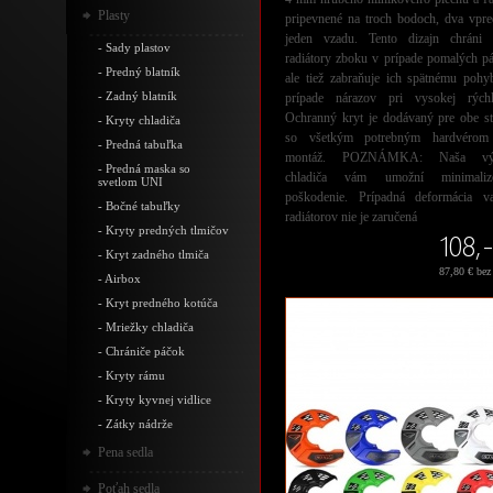
Plasty
pripevnené na troch bodoch, dva vpre
jeden vzadu. Tento dizajn chráni 
-
Sady plastov
radiátory zboku v prípade pomalých p
-
Predný blatník
ale tiež zabraňuje ich spätnému pohy
-
Zadný blatník
prípade nárazov pri vysokej rýchlo
Ochranný kryt je dodávaný pre obe st
-
Kryty chladiča
so všetkým potrebným hardvérom
-
Predná tabuľka
montáž. POZNÁMKA: Naša výs
-
Predná maska so
chladiča vám umožní minimaliz
svetlom UNI
poškodenie. Prípadná deformácia va
-
Bočné tabuľky
radiátorov nie je zaručená
-
Kryty predných tlmičov
108,
-
Kryt zadného tlmiča
87,80 € be
-
Airbox
-
Kryt predného kotúča
-
Mriežky chladiča
-
Chrániče páčok
-
Kryty rámu
-
Kryty kyvnej vidlice
-
Zátky nádrže
Pena sedla
Poťah sedla