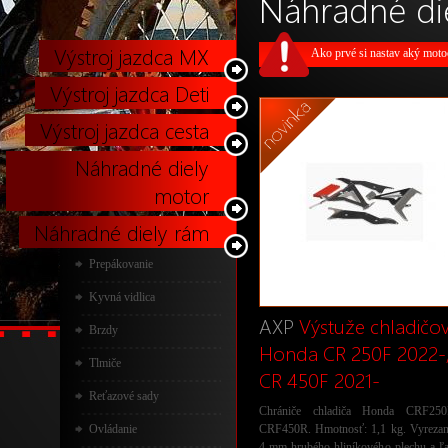
Náhradné di
Výstroj jazdca MX
Ako prvé si nastav aký motocy
Výstroj jazdca Deti
Výstroj jazdca cesta
Náhradné diely
motor
Náhradné diely rám
Prepákovanie
Kyvná vidlica
AXP
Výstuže chladičo
Brzdy
Honda CR 250F 2022-
Tlmiče
CR 450F 2021-
Reťazové sady
Chrániče chladiča Honda CRF25
Ovládanie
CRF450R. Hmotnosť: 1,1 kg. Vyrezan
4 mm hrubého hliníkového plechu a ľa