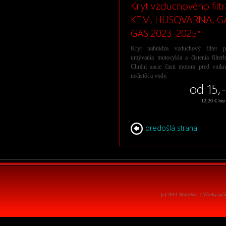
Kryt vzduchového filtr
KTM, HUSQVARNA, G
GAS 2023-2025*
Kryt nahrádza vzduchový filter p
umývania motocykla a čistenia filter
Chráni sacie časti motora pred vnikn
nečistôt a vody.
od 15,
12,20 € be
predošlá strana
(c) 2014 MotoVeci | Všetky pr