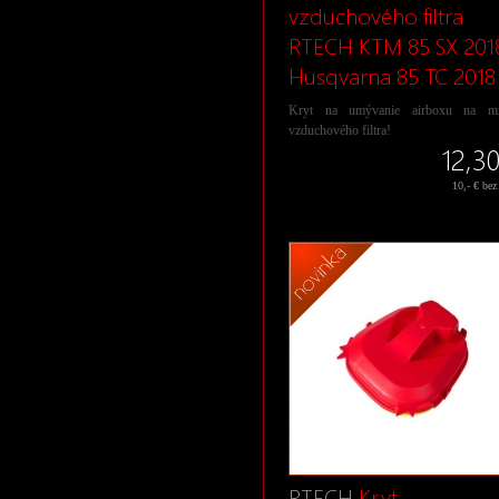
vzduchového filtra
RTECH KTM 85 SX 2018
Husqvarna 85 TC 2018
Kryt na umývanie airboxu na mi
vzduchového filtra!
12,3
10,- € be
RTECH
Kryt