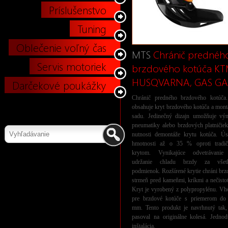
Príslušenstvo
Tuning
Oblečenie voľný čas
MTS
Chránič prednéh
Servis motoriek
brzdového kotúča KT
HUSQVARNA, GAS GA
Darčekové poukážky
Chránič predného brzdového kotúča.
obsahuje kryt brzdového kotúča a mon
sadu. Jedinečný dizajn umožňuje vý
pneumatiky alebo brzdových platničie
nutnosti demontáže krytu kotúča. Ús
hmotnosti až o 35 % oproti tradi
krytom. Vynikajúce odvetrávanie
udržanie chladu brzdy za všet
podmienok. Rozšírené krytie chráni br
strmeň pred kameňmi, kríkmi a nečisto
Kryt je vyrobený z polypropylénu. Vh
pre brzdové kotúče s priemerom do
mm. Tento produkt je navrhnutý tak,
pasoval na originálne kolesá. Jednod
inštalácia.