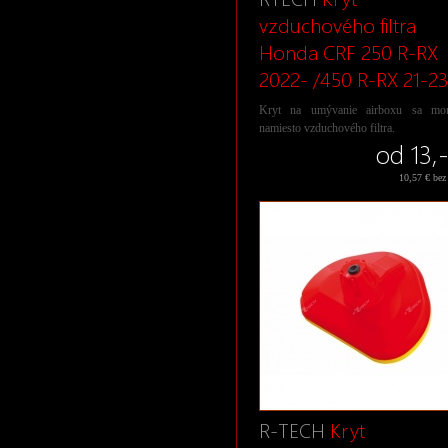
vzduchového filtra
Honda CRF 250 R-RX
2022- /450 R-RX 21-2
Kryt na umývanie airboxu sa mon
namiesto vzduchového filtra.
od 13,
10,57 € be
R-TECH
Kryt