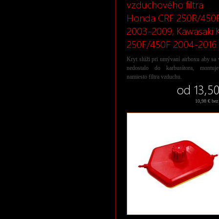
vzduchového filtra
Honda CRF 250R/450
2003-2009, Kawasaki 
250F/450F 2004-2016
Kryt slúži pri umývaní airboxu aby sa
nedostalo do karburátora, montuj
namiesto filtra vzduchu.
od 13,50
10,98 € be