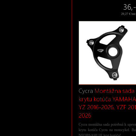
36,-
29,27 € be
Cycra
Montážna sada
krytu kotúča YAMAH
YZ 2016-2026, YZF 20
2026
Cycra montážna sada potrebná k upevn
krytu kotúča Cycra na motocykel. Bal
NEOBSAHUJE kryt kotúča!