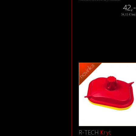
42,-
34,15 € be
R-TECH
Kryt