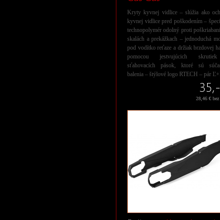
Kryty kyvnej vidlice – slúžia ako oc
kyvnej vidlice pred poškodením – špec
technopolymér odolný proti poškriaban
skalách a prekážkach – jednoduchá mo
pod vodítko reťaze a držiak brzdovej h
pomocou jestvujúcich skruti
sťahovacích pások, ktoré sú súča
balenia – štýlové logo RTECH – pár Ľ
35,-
28,46 € be