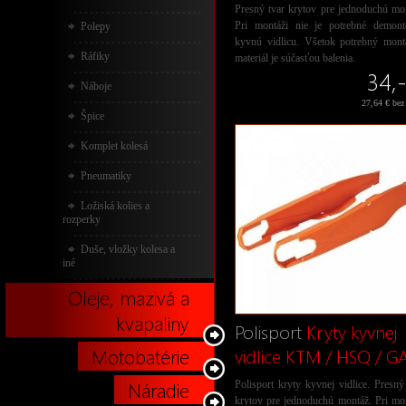
Presný tvar krytov pre jednoduchú mo
Pri montáži nie je potrebné demont
Polepy
kyvnú vidlicu. Všetok potrebný mont
Ráfiky
materiál je súčasťou balenia.
34,-
Náboje
27,64 € be
Špice
Komplet kolesá
Pneumatiky
Ložiská kolies a
rozperky
Duše, vložky kolesa a
iné
Oleje, mazivá a
kvapaliny
Polisport
Kryty kyvnej
Motobatérie
vidlice KTM / HSQ / G
Náradie
Polisport kryty kyvnej vidlice. Presný
krytov pre jednoduchú montáž. Pri mo