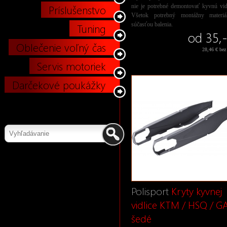
Príslušenstvo
nie je potrebné demontovať kyvnú vid
Všetok potrebný montážny materiá
súčasťou balenia.
Tuning
od 35,-
Oblečenie voľný čas
28,46 € be
Servis motoriek
Darčekové poukážky
Polisport
Kryty kyvnej
vidlice KTM / HSQ / G
šedé