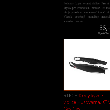
Polisport kryty kyvnej vidlice. Presný
krytov pre jednoduchú montáž. Pri mo
nie je potrebné demontovať kyvnú vid
Všetok potrebný montážny materiá
súčasťou balenia.
35,-
28,46 € be
RTECH
Kryty kyvnej
vidlice Husqvarna, KT
Gas Gas