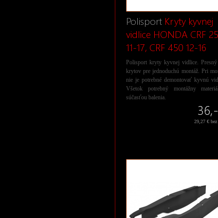
Polisport
Kryty kyvnej
vidlice HONDA CRF 2
11-17, CRF 450 12-16
Polisport kryty kyvnej vidlice. Presný
krytov pre jednoduchú montáž. Pri mo
nie je potrebné demontovať kyvnú vid
Všetok potrebný montážny materiá
súčasťou balenia.
36,-
29,27 € be