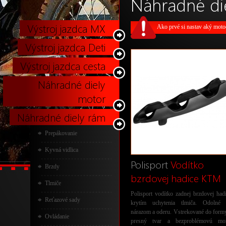
Náhradné di
Výstroj jazdca MX
Ako prvé si nastav aký motocy
Výstroj jazdca Deti
Výstroj jazdca cesta
Náhradné diely
motor
Náhradné diely rám
Prepákovanie
Kyvná vidlica
Polisport
Vodítko
Brzdy
bzrdovej hadice KTM
Tlmiče
Polisport vodítko zadnej brzdovej had
Reťazové sady
krytím uchytenia tlmiča. Odolné 
nárazom a oderu. Vstrekované do form
Ovládanie
presný tvar a bezproblémovú mon