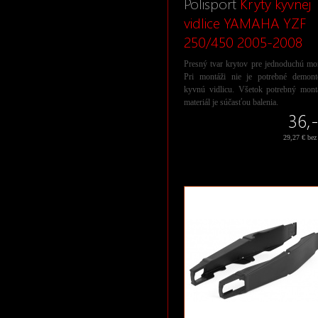
Polisport
Kryty kyvnej
vidlice YAMAHA YZF
250/450 2005-2008
Presný tvar krytov pre jednoduchú mo
Pri montáži nie je potrebné demont
kyvnú vidlicu. Všetok potrebný mont
materiál je súčasťou balenia.
36,-
29,27 € be