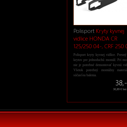
Polisport
Kryty kyvnej
vidlice HONDA CR
125/250 04-, CRF 250 
Polisport kryty kyvnej vidlice. Presný
krytov pre jednoduchú montáž. Pri mo
nie je potrebné demontovať kyvnú vid
Všetok potrebný montážny materiá
súčasťou balenia.
38,
30,89 € be