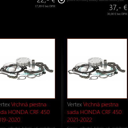
37,- €
17,89 € bez DPH
30,08 € bez DPH
rtex
Vrchná piestna
Vertex
Vrchná piestna
ada HONDA CRF 450
sada HONDA CRF 450
019-2020
2021-2022