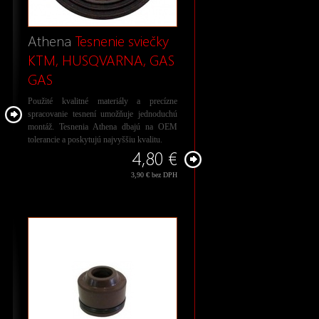
Athena
Tesnenie sviečky
KTM, HUSQVARNA, GAS
GAS
Použité kvalitné materiály a precízne
spracovanie tesnení umožňuje jednoduchú
montáž. Tesnenia Athena dbajú na OEM
tolerancie a poskytujú najvyššiu kvalitu.
4,80 €
3,90 € bez DPH