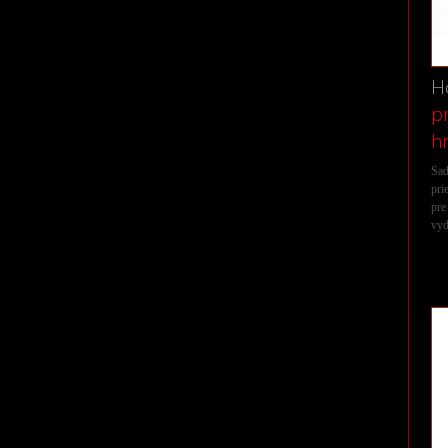
H
p
h
Sad
pri
pr
vyd