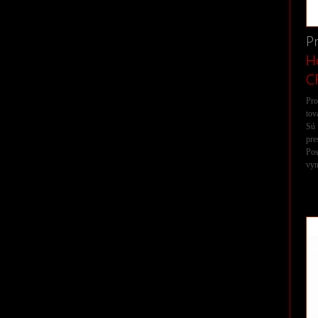
P
H
C
Pro
to
Sú 
pre
Po
vyn