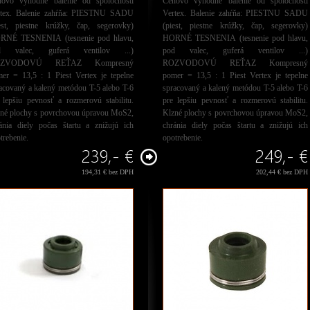
novo výhodné balenie od spoločnosti
Cenovo výhodné balenie od spoločnosti
rtex. Balenie zahŕňa: PIESTNU SADU
Vertex. Balenie zahŕňa: PIESTNU SADU
est, piestne krúžky, čap, segerovky)
(piest, piestne krúžky, čap, segerovky)
RNÉ TESNENIA (tesnenie pod hlavu,
HORNÉ TESNENIA (tesnenie pod hlavu,
d valec, guferá ventilov ...)
pod valec, guferá ventilov ...)
ZVODOVÚ REŤAZ Kompresný
ROZVODOVÚ REŤAZ Kompresný
er = 13,5 : 1 Piest Vertex je tepelne
pomer = 13,5 : 1 Piest Vertex je tepelne
acovaný a kalený metódou T-5 alebo T-6
spracovaný a kalený metódou T-5 alebo T-6
 lepšiu pevnosť a rozmerovú stabilitu.
pre lepšiu pevnosť a rozmerovú stabilitu.
né plochy s povrchovou úpravou MoS2,
Klzné plochy s povrchovou úpravou MoS2,
ánia diely počas štartu a znižujú ich
chránia diely počas štartu a znižujú ich
trebenie.
opotrebenie.
239,- €
249,- €
194,31 € bez DPH
202,44 € bez DPH