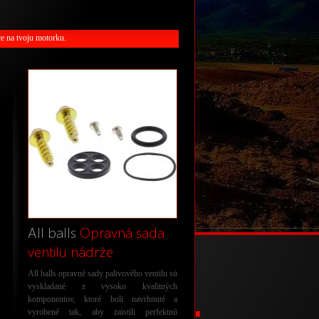
ce na tvoju motorku.
All balls
Opravná sada
ventilu nádrže
All balls opravné sady palivového ventilu sú
vyskladané z vysoko kvalitných
komponentov, ktoré boli navrhnuté a
vyrobené tak, aby zaistili perfektnú