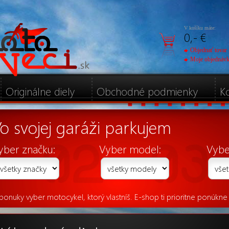
V košíku máte:
0,- €
Objednať tovar
Moje objednáv
Originálne diely
Obchodné podmienky
K