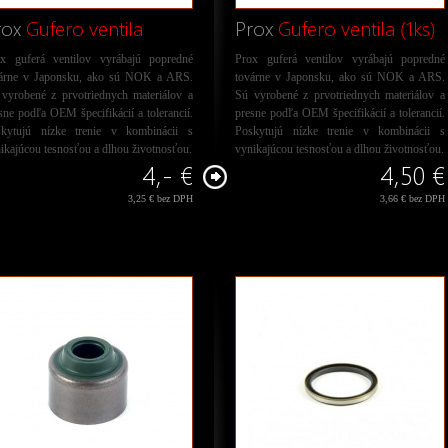
rox
Gufero ventila
Prox
Gufero ventila (1ks)
x guferá ventilov vyrábajú popredné
Prox guferá ventilov vyrábajú popredné
várne v Japonsku, ako sú NOK a ARS.
továrne v Japonsku, ako sú NOK a ARS.
vyrobené z prvotriednych materiálov a
Sú vyrobené z prvotriednych materiálov a
sne podľa OEM špecifikácií a tolerancií.
presne podľa OEM špecifikácií a tolerancií.
skytujú nízke trenie v kombinácii s
Poskytujú nízke trenie v kombinácii s
ikajúcou tesnosťou a dlhou životnosťou.
vynikajúcou tesnosťou a dlhou životnosťou.
4,- €
4,50 €
3,25 € bez DPH
3,66 € bez DPH