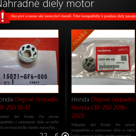
áhradné diely motor
Ako prvé si nastav aký motocykel vlastníš. Filter kompatibility ti ponúkne diely pasujú
onda
Olejové čerpadlo
Honda
Olejové čerpadlo
RF 250 10-17
Honda CRF 250 2018-
2023
hradný diel Honda. Pre presnú
patibilitu a umiestnenie dielu sa riaďte
Náhradný diel Honda. Pre presnú
ľa servisnej knižky daného motocykla.
kompatibilitu a umiestnenie dielu sa riaďte
22,- €
podľa servisnej knižky daného motocykla.