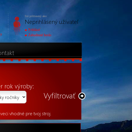
Ste prihlasený ako:
Neprihlásený užívateľ
Prihlásiť
ky
Zabudnuté heslo
ontakt
Vyfiltrovať