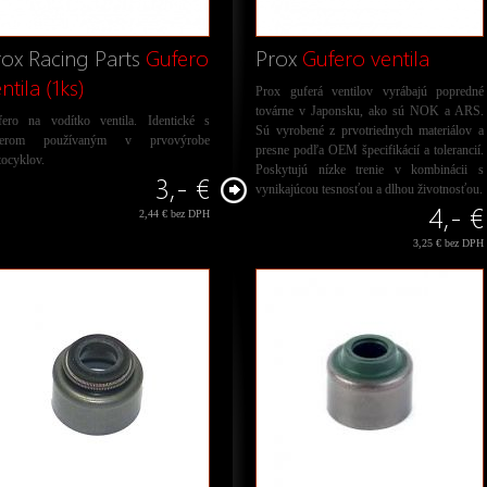
rox Racing Parts
Gufero
Prox
Gufero ventila
ntila (1ks)
Prox guferá ventilov vyrábajú popredné
továrne v Japonsku, ako sú NOK a ARS.
ero na vodítko ventila. Identické s
Sú vyrobené z prvotriednych materiálov a
ferom používaným v prvovýrobe
presne podľa OEM špecifikácií a tolerancií.
ocyklov.
Poskytujú nízke trenie v kombinácii s
3,- €
vynikajúcou tesnosťou a dlhou životnosťou.
4,- €
2,44 € bez DPH
3,25 € bez DPH