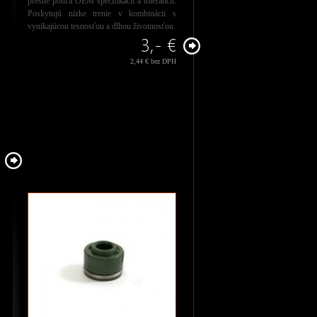
presne podľa OEM špecifikácií a tolerancií.
Poskytujú nízke trenie v kombinácii s
vynikajúcou tesnosťou a dlhou životnosťou.
3,- €
2,44 € bez DPH