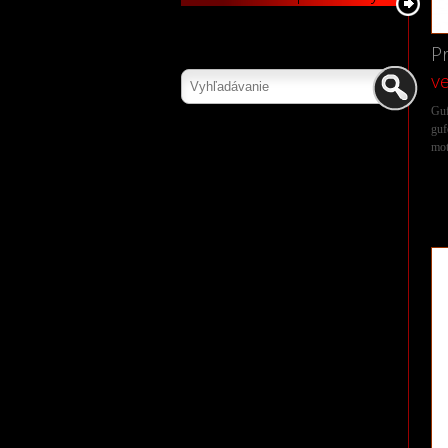
P
ve
Guf
gu
mot