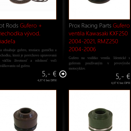
ot Rods
Gufero +
Prox Racing Parts
Gufero
riechodka vývod.
ventila Kawasaki KXF250
riadeľa
2004-2021, RMZ250
2004-2006
a obsahuje gufero, tesniacu gumičku a
echodku, ktorá je povrchovo upravovaná
Gufero na vodítko ventila. Identické s
e väčšiu životnosť a odolnosť voči
guferom používaným v prvovýrobe
rážkovaniu od gufera.
motocyklov.
5,- €
5,- €
4,07 € bez DPH
4,07 € bez DPH