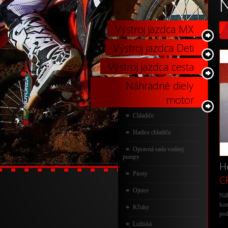
N
Výstroj jazdca MX
Výstroj jazdca Deti
Výstroj jazdca cesta
Náhradné diely
motor
Chladiče
Hadice chladiča
Opravná sada vodnej
pumpy
H
Piesty
C
Ojnice
Ná
kom
Kľuky
pod
Ložiská