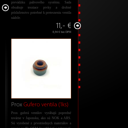
prevádzku palivového systému. Sada
obsahuje tesniace prvky a drobné
príslušenstvo potrebné k pretesneniu ventila
nádrže.
11,- €
8,94 € bez DPH
Prox
Gufero ventila (1ks)
Prox guferá ventilov vyrábajú popredné
továrne v Japonsku, ako sú NOK a ARS.
Sú vyrobené z prvotriednych materiálov a