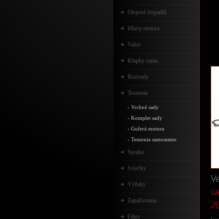
Olejové čerpadlá
Hlavy motora
Valce
Klapky sania
Rozvody
Tesnenia
-
Vrchné sady
-
Komplet sady
-
Guferá motora
-
Tesnenia samostatne
Spojka
Sviečky
Ve
Výfuky
s
Zapaľovania
2
Filtre