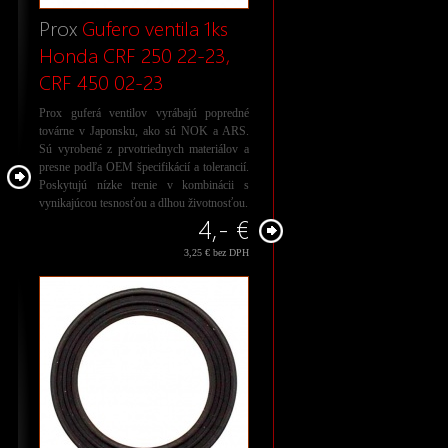
Prox
Gufero ventila 1ks
Honda CRF 250 22-23,
CRF 450 02-23
Prox guferá ventilov vyrábajú popredné
továrne v Japonsku, ako sú NOK a ARS.
Sú vyrobené z prvotriednych materiálov a
presne podľa OEM špecifikácií a tolerancií.
Poskytujú nízke trenie v kombinácii s
vynikajúcou tesnosťou a dlhou životnosťou.
4,- €
3,25 € bez DPH