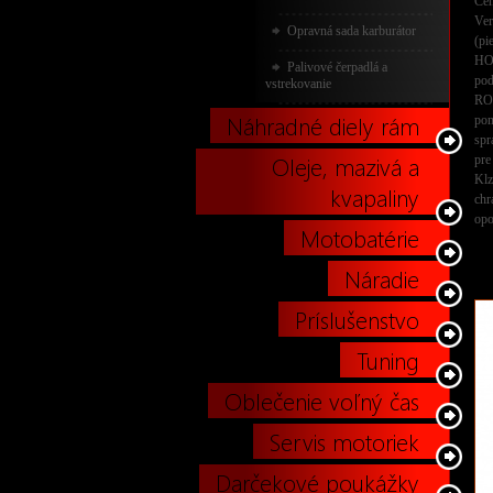
Ce
Ve
Opravná sada karburátor
(pi
HO
Palivové čerpadlá a
po
vstrekovanie
RO
Náhradné diely rám
pom
spr
Oleje, mazivá a
pre
Klz
kvapaliny
chr
opo
Motobatérie
Náradie
Príslušenstvo
Tuning
Oblečenie voľný čas
Servis motoriek
Darčekové poukážky