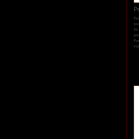
P
Pro
to
Sú 
pre
Po
vyn