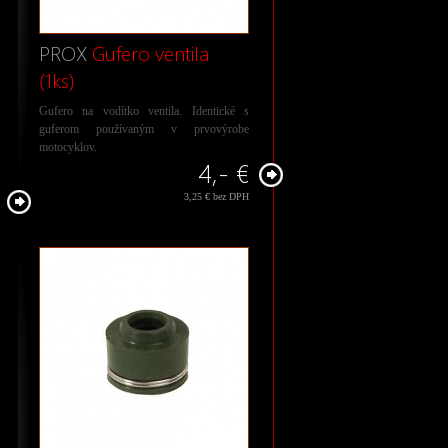
PROX
Gufero ventila
(1ks)
Gufero na vodítko ventila. Identické s
guferom používaným v prvovýrobe
motocyklov.
4,- €
3,25 € bez DPH