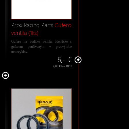
Prox Racing Parts
Gufero
ventila (1ks)
Gufero na vodítko ventila. Identické s
guferom používaným v prvovýrobe
motocyklov.
6,- €
4,88 € bez DPH