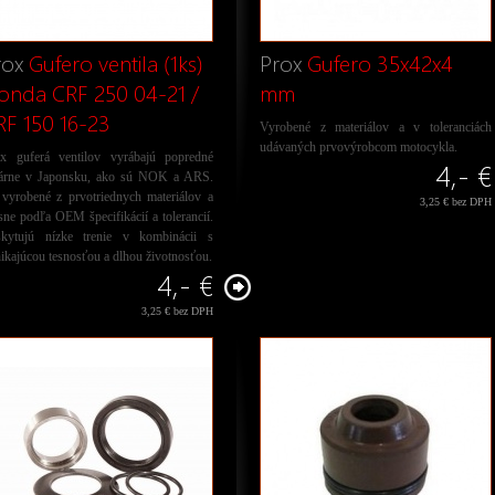
rox
Gufero ventila (1ks)
Prox
Gufero 35x42x4
onda CRF 250 04-21 /
mm
RF 150 16-23
Vyrobené z materiálov a v toleranciách
udávaných prvovýrobcom motocykla.
x guferá ventilov vyrábajú popredné
4,- €
várne v Japonsku, ako sú NOK a ARS.
vyrobené z prvotriednych materiálov a
3,25 € bez DPH
sne podľa OEM špecifikácií a tolerancií.
skytujú nízke trenie v kombinácii s
ikajúcou tesnosťou a dlhou životnosťou.
4,- €
3,25 € bez DPH