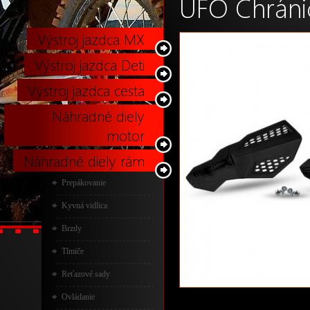
UFO Chráni
Výstroj jazdca MX
Výstroj jazdca Deti
Výstroj jazdca cesta
Náhradné diely
motor
Náhradné diely rám
Prepákovanie
Kyvná vidlica
Brzdy
Tlmiče
Reťazové sady
Ovládanie