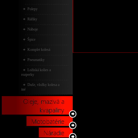
Polepy
Ráfiky
Náboje
Špice
Komplet kolesá
Pneumatiky
Ložiská kolies a
rozperky
Duše, vložky kolesa a
iné
Oleje, mazivá a
kvapaliny
Motobatérie
Náradie