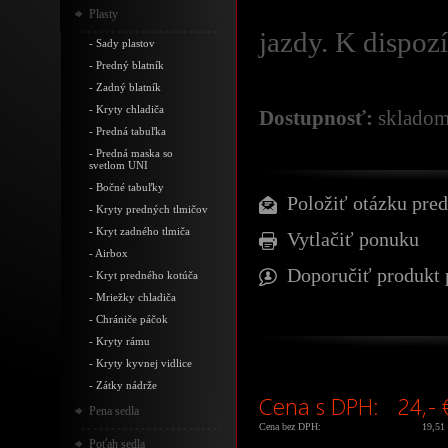
Plasty
jazdy. K dispoz
-
Sady plastov
-
Predný blatník
-
Zadný blatník
-
Kryty chladiča
Dostupnosť:
sklado
-
Predná tabuľka
-
Predná maska so
svetlom UNI
-
Bočné tabuľky
Položiť otázku pred
-
Kryty predných tlmičov
-
Kryt zadného tlmiča
Vytlačiť ponuku
-
Airbox
Doporučiť produkt 
-
Kryt predného kotúča
-
Mriežky chladiča
-
Chrániče páčok
-
Kryty rámu
-
Kryty kyvnej vidlice
-
Zátky nádrže
Cena s DPH:
24,- 
Pena sedla
Cena bez DPH:
19,51
Poťah sedla