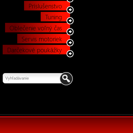
Príslušenstvo
Tuning
Oblečenie voľný čas
Servis motoriek
Darčekové poukážky