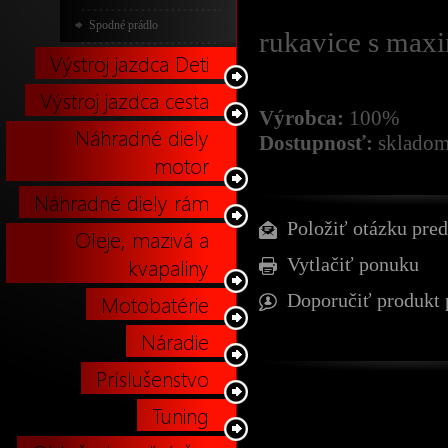
Spodné prádlo
rukavice s max
Výstroj jazdca Deti
Výstroj jazdca cesta
Výrobca:
100%
Náhradné diely
Dostupnosť:
skladom
motor
Náhradné diely rám
Položiť otázku pred
Oleje, mazivá a
kvapaliny
Vytlačiť ponuku
Motobatérie
Doporučiť produkt 
Náradie
Príslušenstvo
Tuning