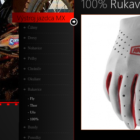
100%
Rukavi
Výstroj jazdca MX
Čižmy
Dresy
Nohavice
Prilby
Chrániče
Okuliare
Rukavice
-
Fly
-
Thor
-
Ufo
-
100%
Bundy
Ponožky