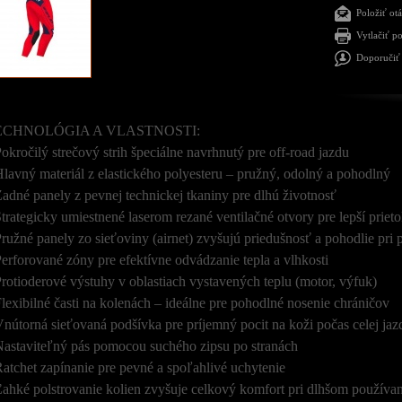
Položiť ot
Vytlačiť p
Doporučiť 
ECHNOLÓGIA A VLASTNOSTI:
Pokročilý strečový strih špeciálne navrhnutý pre off-road jazdu
Hlavný materiál z elastického polyesteru – pružný, odolný a pohodlný
Zadné panely z pevnej technickej tkaniny pre dlhú životnosť
Strategicky umiestnené laserom rezané ventilačné otvory pre lepší prie
Pružné panely zo sieťoviny (airnet) zvyšujú priedušnosť a pohodlie pri
Perforované zóny pre efektívne odvádzanie tepla a vlhkosti
Protioderové výstuhy v oblastiach vystavených teplu (motor, výfuk)
Flexibilné časti na kolenách – ideálne pre pohodlné nosenie chráničov
Vnútorná sieťovaná podšívka pre príjemný pocit na koži počas celej jaz
Nastaviteľný pás pomocou suchého zipsu po stranách
Ratchet zapínanie pre pevné a spoľahlivé uchytenie
Ľahké polstrovanie kolien zvyšuje celkový komfort pri dlhšom používan