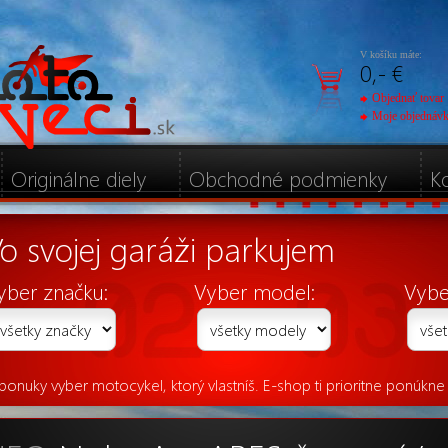
V košíku máte:
0,- €
Objednať tovar
Moje objednáv
Originálne diely
Obchodné podmienky
K