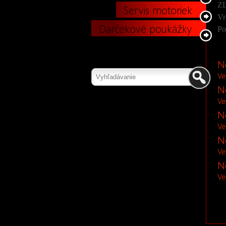
Z
Servis motoriek
Vr
Darčekové poukážky
Po
N
Ve
N
Ve
N
Ve
N
Ve
N
Ve