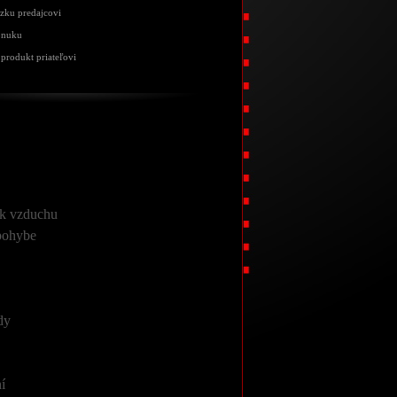
ázku predajcovi
onuku
produkt priateľovi
tok vzduchu
 pohybe
dy
í