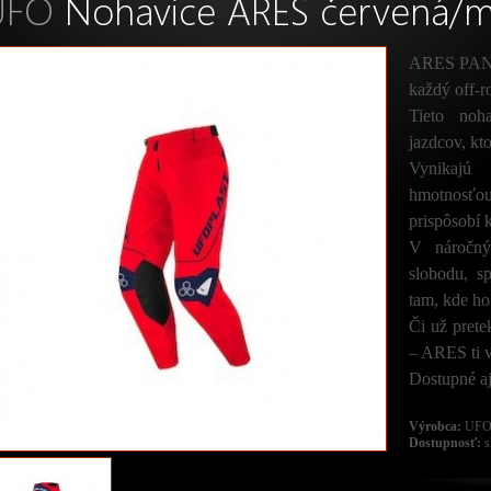
UFO
Nohavice ARES červená/
ARES PANTS 
každý off-r
Tieto noh
jazdcov, kt
Vynikajú
hmotnosťo
prispôsobí
V náročný
slobodu, s
tam, kde ho
Či už prete
– ARES ti 
Dostupné aj 
Výrobca:
UF
Dostupnosť:
s