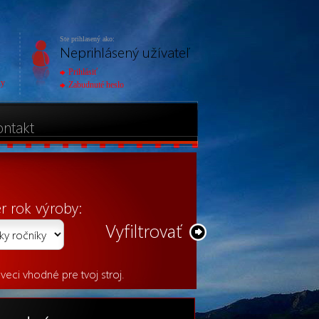
Ste prihlasený ako:
Neprihlásený užívateľ
Prihlásiť
ky
Zabudnuté heslo
ontakt
Vyfiltrovať