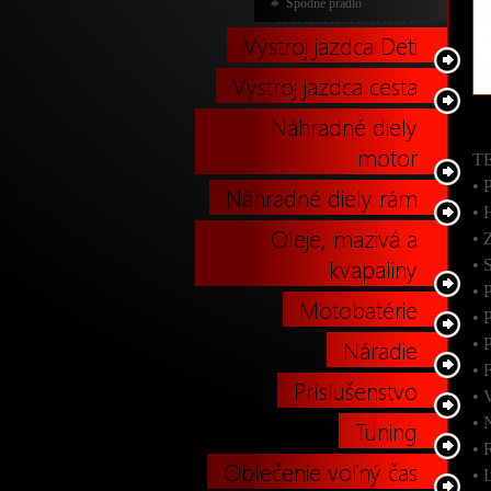
Spodné prádlo
Výstroj jazdca Deti
Výstroj jazdca cesta
Náhradné diely
motor
T
• 
Náhradné diely rám
• 
Oleje, mazivá a
• 
kvapaliny
• 
• 
Motobatérie
• 
Náradie
• 
• 
Príslušenstvo
• 
• 
Tuning
• 
Oblečenie voľný čas
• 