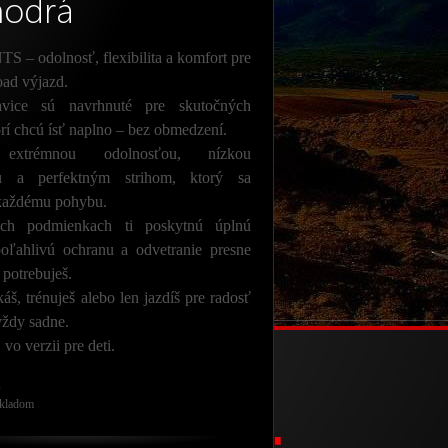
modrá
– odolnosť, flexibilita a komfort pre
oad výjazd.
avice sú navrhnuté pre skutočných
orí chcú ísť naplno – bez obmedzení.
 extrémnou odolnosťou, nízkou
u a perfektným strihom, ktorý sa
 každému pohybu.
ch podmienkach ti poskytnú úplnú
poľahlivú ochranu a odvetranie presne
 potrebuješ.
káš, trénuješ alebo len jazdíš pre radosť
vždy sadne.
vo verzii pre deti.
O
kladom