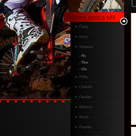
Výstroj jazdca MX
Čižmy
Dresy
Nohavice
-
Fly
-
Thor
-
Ufo
Prilby
Chrániče
Okuliare
Rukavice
Bundy
Ponožky