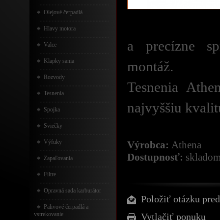
Olejové čerpadlá
Hlavy motora
a precízne sp
Valce
Klapky sania
montáž.
Rozvody
Tesnenia Athe
Tesnenia
najvyššiu kvalit
Spojka
Sviečky
Výfuky
Výrobca:
Athena
Dostupnosť:
sklado
Zapaľovania
Filtre
Opravná sada karburátor
Položiť otázku pred
Palivové čerpadlá a
vstrekovanie
Vytlačiť ponuku