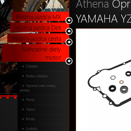
Athena
Opr
YAMAHA YZ 
Výstroj jazdca MX
Výstroj jazdca Deti
Výstroj jazdca cesta
Náhradné diely
motor
Chladiče
Hadice chladiča
Opravná sada vodnej
pumpy
Piesty
Ojnice
Kľuky
Ložiská