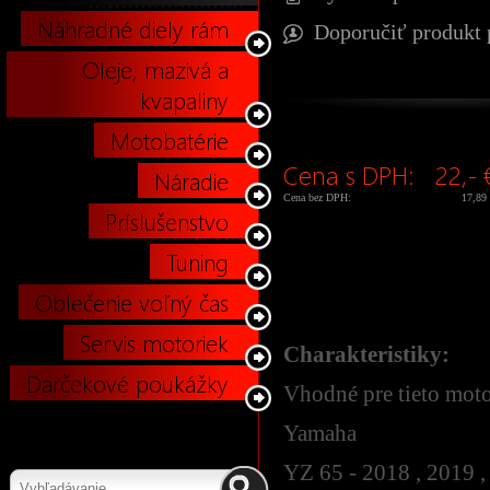
Náhradné diely rám
Doporučiť produkt 
Oleje, mazivá a
kvapaliny
Motobatérie
Cena s DPH:
22,- 
Náradie
Cena bez DPH:
17,89
Príslušenstvo
Tuning
Oblečenie voľný čas
Servis motoriek
Charakteristiky:
Darčekové poukážky
Vhodné pre tieto mot
Yamaha
YZ 65 - 2018 , 2019 ,