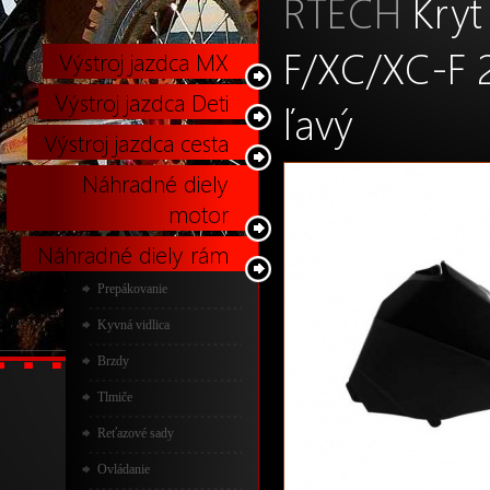
RTECH
Kryt
F/XC/XC-F 
Výstroj jazdca MX
Výstroj jazdca Deti
ľavý
Výstroj jazdca cesta
Náhradné diely
motor
Náhradné diely rám
Prepákovanie
Kyvná vidlica
Brzdy
Tlmiče
Reťazové sady
Ovládanie