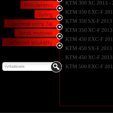
KTM 300 XC 2013 - 
Príslušenstvo
KTM 350 EXC-F 2014
Tuning
KTM 350 SX-F 2013 
Oblečenie voľný čas
KTM 350 XC-F 2013 
Servis motoriek
KTM 450 EXC-F 2014
Darčekové poukážky
KTM 450 SX-F 2013 
KTM 450 XC-F 2013 
KTM 500 EXC-F 2014