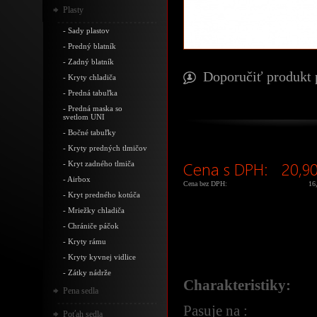
Plasty
-
Sady plastov
-
Predný blatník
-
Zadný blatník
Doporučiť produkt 
-
Kryty chladiča
-
Predná tabuľka
-
Predná maska so
svetlom UNI
-
Bočné tabuľky
-
Kryty predných tlmičov
Cena s DPH:
20,90
-
Kryt zadného tlmiča
-
Airbox
Cena bez DPH:
16
-
Kryt predného kotúča
-
Mriežky chladiča
-
Chrániče páčok
-
Kryty rámu
-
Kryty kyvnej vidlice
-
Zátky nádrže
Charakteristiky:
Pena sedla
Pasuje na :
Poťah sedla